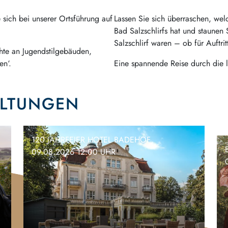
 sich bei unserer Ortsführung auf
Lassen Sie sich überraschen, welc
Bad Salzschlirfs hat und staunen 
Salzschlirf waren – ob für Auftri
hte an Jugendstilgebäuden,
en‘.
Eine spannende Reise durch die l
ALTUNGEN
120 JAHRFEIER HOTEL BADEHOF
09.08.2026 12:00 UHR