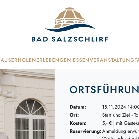
HAUS
ERHOLEN
ERLEBEN
GENIESSEN
VERANSTALTUNG
T
ORTSFÜHRU
Datum:
15.11.2024 14:00
Ort:
Start und Ziel - To
Kosten:
5,- € | mit Gästek
Reservierung:
Anmeldung erwüns
2266 oder direkt i