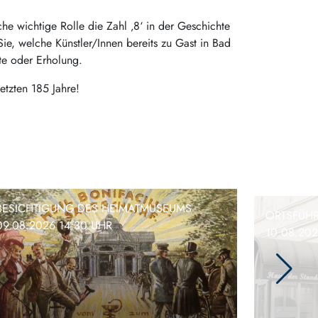
he wichtige Rolle die Zahl ‚8‘ in der Geschichte
Sie, welche Künstler/Innen bereits zu Gast in Bad
tte oder Erholung.
etzten 185 Jahre!
BESICHTIGUNG DES HEIMATMUSEUMS
ORTSFÜH
09.08.2026 14:30 UHR
10.08.202