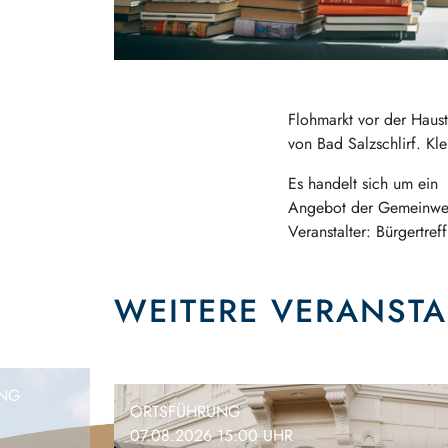
Flohmarkt vor der Haust
von Bad Salzschlirf. Kl
Es handelt sich um ein
Angebot der Gemeinwes
Veranstalter: Bürgertref
WEITERE VERANST
ING
ORTSFÜHRUNG
07.08.2026 15:00 UHR