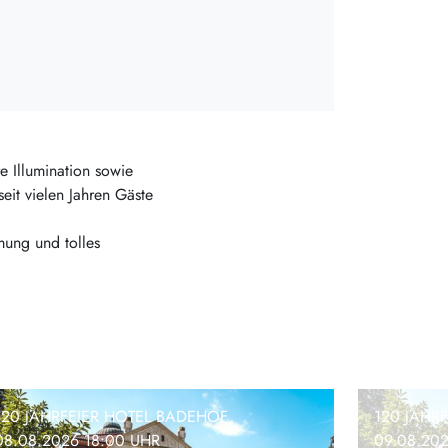
e Illumination sowie
eit vielen Jahren Gäste
mung und tolles
120 JAHRFEIER HOTEL BADEHOF
120 JAHR
08.08.2026 18:00 UHR
09.08.20