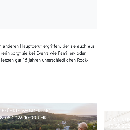
n anderen Hauptberuf ergriffen, der sie auch aus
erin sorgt sie bei Events wie Familien- oder
 letzten gut 15 Jahren unterschiedlichen Rock-
GEFÜHRTE WANDERUNG
09.08.2026 10:00 UHR
ORTSFÜH
10.08.202