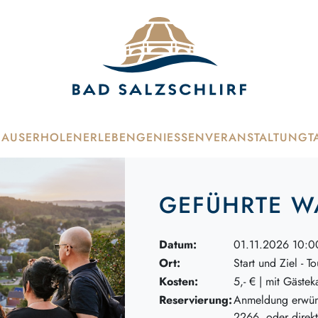
HAUS
ERHOLEN
ERLEBEN
GENIESSEN
VERANSTALTUNG
T
GEFÜHRTE 
Datum:
01.11.2026 10:0
Ort:
Start und Ziel - To
Kosten:
5,- € | mit Gästek
Reservierung:
Anmeldung erwüns
2266 oder direkt i