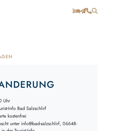
AGEN
WANDERUNG
0 Uhr
urist-Info Bad Salzschlirf
arte kostenfrei
cht unter info@bad-salzschlirf, 06648-
n der Tourist-Info