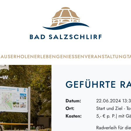
HAUS
ERHOLEN
ERLEBEN
GENIESSEN
VERANSTALTUNG
T
GEFÜHRTE R
Datum:
22.06.2024 13:3
Ort:
Start und Ziel - To
Kosten:
5,- € p. P.| mit G
Radverleih für die