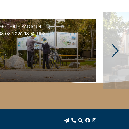
120 JAHR
GEFÜHRTE RADTOUR
09.08.20
08.08.2026 13:30 UHR