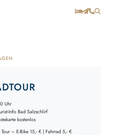
AGEN
ADTOUR
0 Uhr
urist-Info Bad Salzschlirf
ästekarte kostenlos
 Tour – E-Bike 15,- € | Fahrrad 5,- €